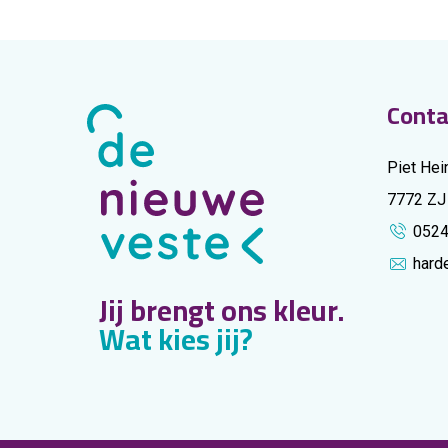
Conta
Piet Hei
7772 ZJ
052
hard
Jij brengt ons kleur.
Wat kies jij?