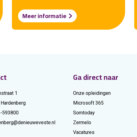
Meer informatie
ct
Ga direct naar
nstraat 1
Onze opleidingen
 Hardenberg
Microsoft 365
4-593800
Somtoday
enberg@denieuweveste.nl
Zermelo
Vacatures