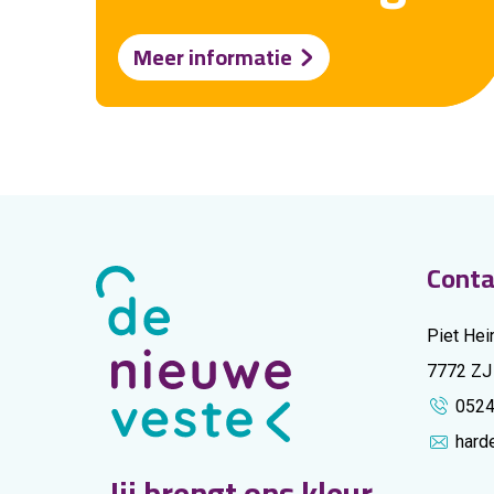
Meer informatie
Conta
Piet Hei
7772 ZJ
052
hard
Jij brengt ons kleur.