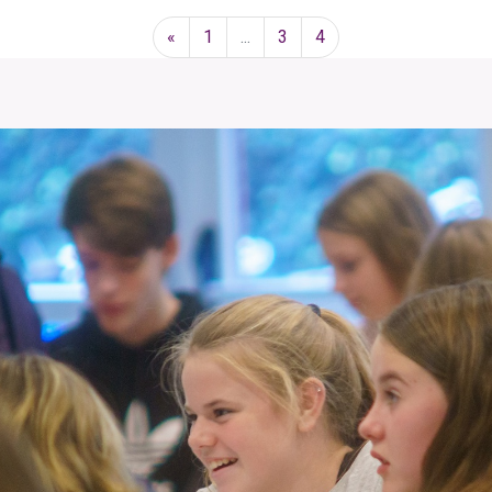
«
1
...
3
4