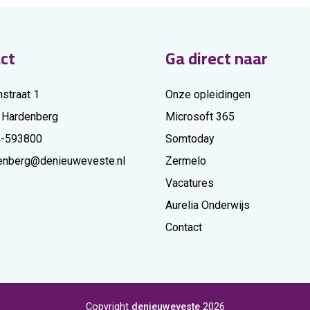
ct
Ga direct naar
nstraat 1
Onze opleidingen
 Hardenberg
Microsoft 365
4-593800
Somtoday
enberg@denieuweveste.nl
Zermelo
Vacatures
Aurelia Onderwijs
Contact
Copyright
denieuweveste
2026