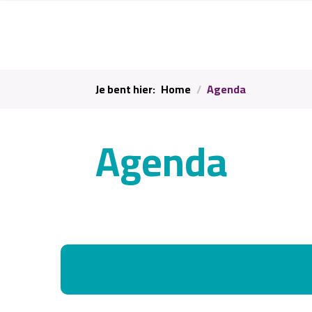
Je bent hier:
Home
Agenda
Agenda
Er zijn op dit moment geen activiteiten beschik