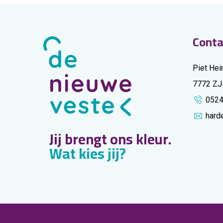
Conta
Piet Hei
7772 ZJ
052
hard
Jij brengt ons kleur.
Wat kies jij?